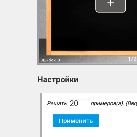
+
1
/
2
Ошибок: 0
Настройки
Решать
примеров(а). (Ввод
Применить