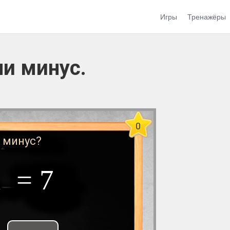
Игры
Тренажёры
ли минус.
0
 минус?
1
= 7