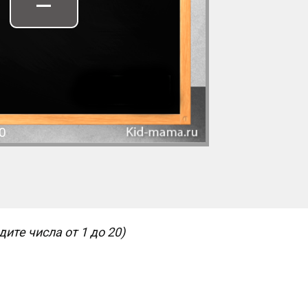
–
0
ите числа от 1 до 20)