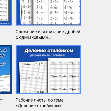
у
Сложение и вычитание дробей
с одинаковыми
знаменателями. Карточки
ст
Рабочие листы по теме
«Деление столбиком»