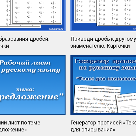
бразования дробей.
Приведи дробь к другом
очки
знаменателю. Карточки
ий лист по теме
Генератор прописей «Тек
дложение»
для списывания»