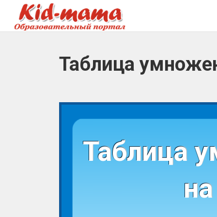
Таблица умножен
Таблица
у
н