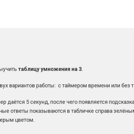
выучить
таблицу умножения на 3
.
вух вариантов работы: с таймером времени или без 
р даётся 5 секунд, после чего появляется подсказк
ьные ответы показываются в табличке справа зелён
серым цветом.