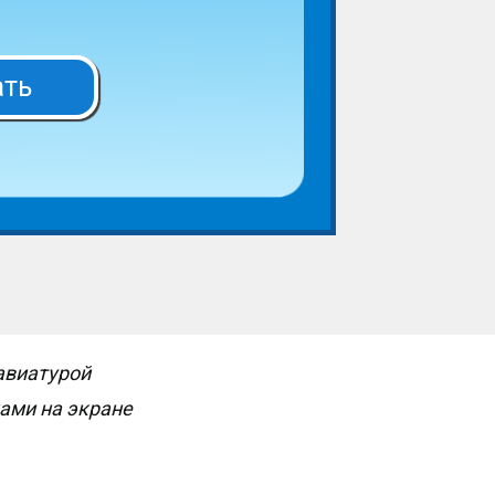
ать
авиатурой
ками на экране