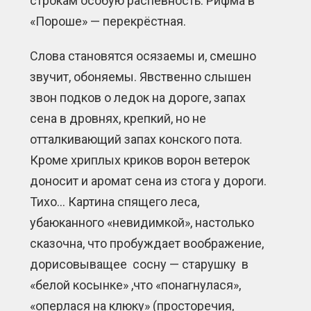
строкам особую распевность. Рифма в
«Пороше» — перекрёстная.
Слова становятся осязаемы и, смешно
звучит, обоняемы. Явственно слышен
звон подков о ледок на дороге, запах
сена в дровнях, крепкий, но не
отталкивающий запах конского пота.
Кроме хриплых криков ворон ветерок
доносит и аромат сена из стога у дороги.
Тихо… Картина спящего леса,
убаюканного «невидимкой», настолько
сказочна, что пробуждает воображение,
дорисовыващее сосну — старушку в
«белой косынке» ,что «понагнулася»,
«оперлася на клюку» (просторечия,