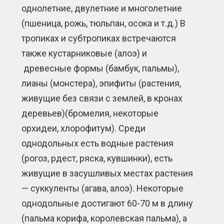
однолетние, двулетние и многолетние
(пшеница, рожь, тюльпан, осока и т.д.) В
тропиках и субтропиках встречаются
также кустарниковые (алоэ) и
древесные формы (бамбук, пальмы),
лианы (монстера), эпифиты (растения,
живущие без связи с землей, в кронах
деревьев)(бромелия, некоторые
орхидеи, хлорофитум). Среди
однодольных есть водные растения
(рогоз, рдест, ряска, кувшинки), есть
живущие в засушливых местах растения
— суккуленты (агава, алоэ). Некоторые
однодольные достигают 60-70 м в длину
(пальма корифа, королевская пальма), а