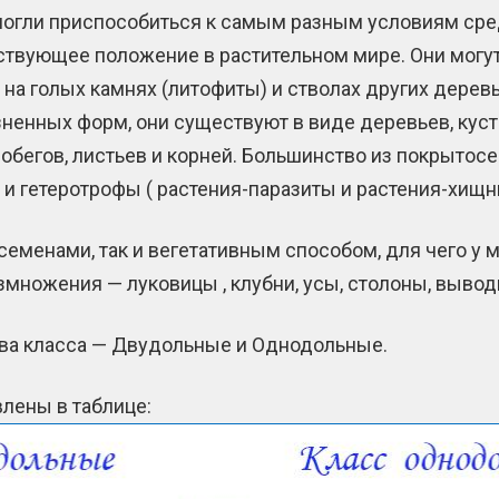
огли приспособиться к самым разным условиям сре
ствующее положение в растительном мире. Они могу
, на голых камнях (литофиты) и стволах других дер
енных форм, они существуют в виде деревьев, куста
обегов, листьев и корней. Большинство из покрыто
 и гетеротрофы ( растения-паразиты и растения-хищ
менами, так и вегетативным способом, для чего у 
множения — луковицы , клубни, усы, столоны, вывод
ва класса — Двудольные и Однодольные.
лены в таблице: