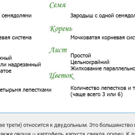
ве трети) относится к двудольным. Это большинство 
 также овощи — картофель, капуста, свекла, огурец. 