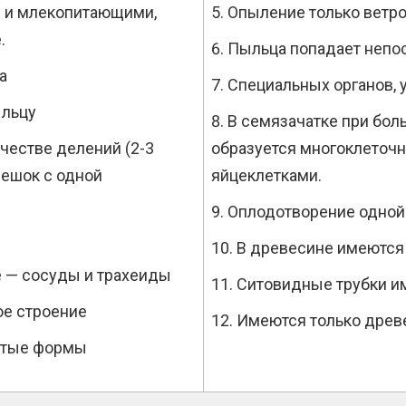
 и млекопитающими,
Опыление только ветр
.
Пыльца попадает непо
а
Специальных органов, 
ыльцу
В семязачатке при бол
честве делений (2-3
образуется многоклеточ
ешок с одной
яйцеклетками.
Оплодотворение одной
В древесине имеются
 — сосуды и трахеиды
Ситовидные трубки и
е строение
Имеются только древ
стые формы