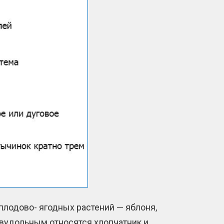
плодово- ягодных растений — яблоня,
К двудольным относятся хлопчатник и