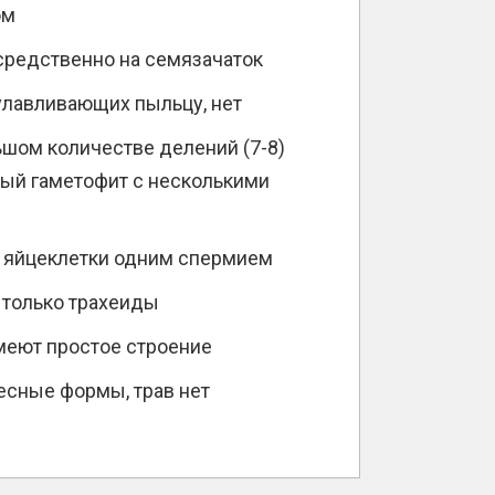
ом
средственно на семязачаток
улавливающих пыльцу, нет
ьшом количестве делений (7-8)
ный гаметофит с несколькими
 яйцеклетки одним спермием
 только трахеиды
меют простое строение
есные формы, трав нет