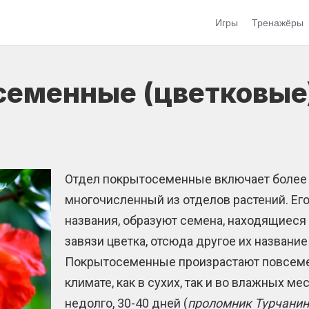
Игры
Тренажёры
семенные (цветковые
Отдел покрытосеменные включает более 
многочисленный из отделов растений. Его
названия, образуют семена, находящиеся 
завязи цветка, отсюда другое их названи
Покрытосеменные произрастают повсемест
климате, как в сухих, так и во влажных ме
недолго, 30-40 дней (
проломник Турчани