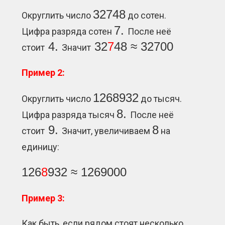
32748
Округлить число
до сотен.
7.
Цифра разряда сотен
После неё
4.
32
7
48 ≈ 32700
стоит
Значит
Пример 2:
1268932
Округлить число
до тысяч.
8.
Цифра разряда тысяч
После неё
9.
8
стоит
Значит, увеличиваем
на
единицу:
126
8
932 ≈ 1269000
Пример 3:
Как быть, если рядом стоят несколько