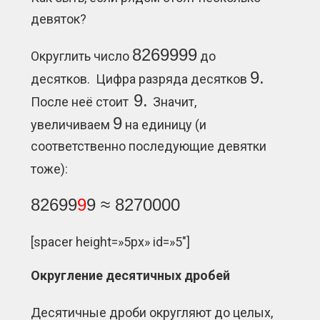
девяток?
8269999
Округлить число
до
9.
десятков. Цифра разряда десятков
9.
После неё стоит
Значит,
9
увеличиваем
на единицу (и
соответственно последующие девятки
тоже):
82699
9
9 ≈ 8270000
[spacer height=»5px» id=»5″]
Округление десятичных дробей
Десятичные дроби округляют до целых,