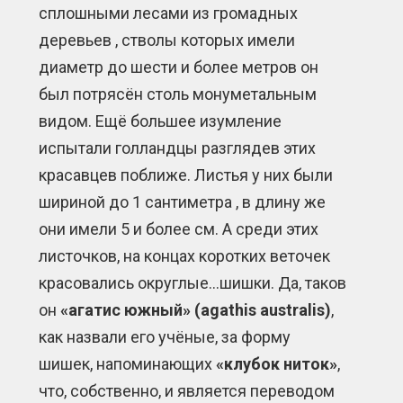
сплошными лесами из громадных
деревьев , стволы которых имели
диаметр до шести и более метров он
был потрясён столь монуметальным
видом. Ещё большее изумление
испытали голландцы разглядев этих
красавцев поближе. Листья у них были
шириной до 1 сантиметра , в длину же
они имели 5 и более см. А среди этих
листочков, на концах коротких веточек
красовались округлые…шишки. Да, таков
он
«агатис южный» (agathis australis)
,
как назвали его учёные, за форму
шишек, напоминающих
«клубок ниток»
,
что, собственно, и является переводом