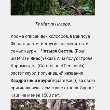
Те Матуа Нгаере.
Кроме описанных колоссов, в Вайпоуа
Форэст растут и другие знаменитости
семьи каури –
Четыре Сестры
(Four
Sisters) и
Якас
(Yakas). А на полуострове
Коромандел (Coromandel Peninsula)
растет каури, получивший название
Квадратный каури
(Square Kauri) за свою
оригинальную геометрию ствола. Square
Kauri не менее 1500 лет.