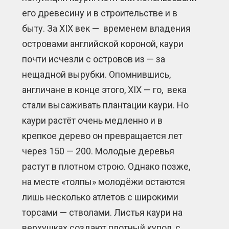
его древесину и в строительстве и в
быту. За XIX век — временем владения
островами английской короной, каури
почти исчезли с островов из — за
нещадной вырубки. Опомнившись,
англичане в конце этого, XIX — го, века
стали высаживать плантации каури. Но
каури растёт очень медленно и в
крепкое дерево он превращается лет
через 150 — 200. Молодые деревья
растут в плотном строю. Однако позже,
на месте «толпы» молодёжи остаются
лишь несколько атлетов с широкими
торсами — стволами. Листья каури на
верхушках создают плотный купол, с