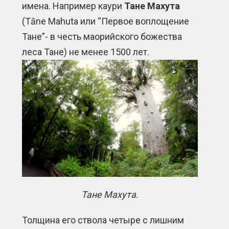
имена. Например каури
Тане Махута
(Tāne Mahuta или “Первое воплощение
Тане”- в честь маорийского божества
леса Тане) не менее 1500 лет.
Тане Махута.
Толщина его ствола четыре с лишним