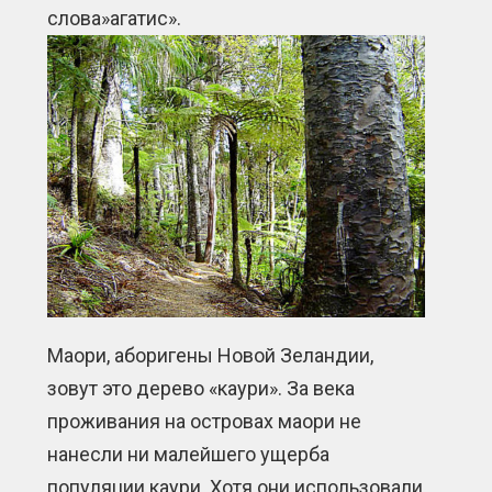
слова»агатис».
Маори, аборигены Новой Зеландии,
зовут это дерево «каури». За века
проживания на островах маори не
нанесли ни малейшего ущерба
популяции каури. Хотя они использовали