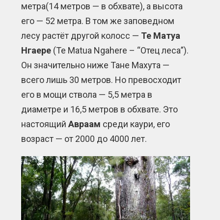
метра(14 метров — в обхвате), а высота
его — 52 метра. В том же заповедном
лесу растёт другой колосс —
Те Матуа
Нгаере
(Te Matua Ngahere – “Отец леса”).
Он значительно ниже Тане Махута —
всего лишь 30 метров. Но превосходит
его в мощи ствола — 5,5 метра в
диаметре и 16,5 метров в обхвате. Это
настоящий
Авраам
среди каури, его
возраст — от 2000 до 4000 лет.